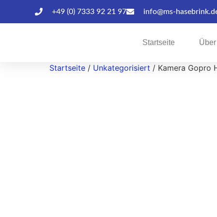
+49 (0) 7333 92 21 97
info@ms-hasebrink.d
Startseite
Über
Startseite
/
Unkategorisiert
/ Kamera Gopro 