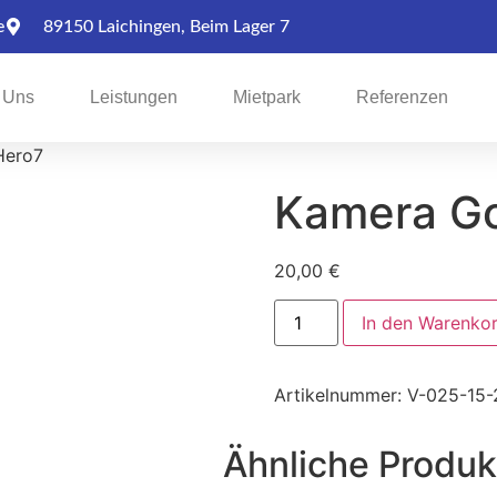
e
89150 Laichingen, Beim Lager 7
 Uns
Leistungen
Mietpark
Referenzen
Hero7
Kamera Go
20,00
€
In den Warenko
Artikelnummer:
V-025-15-
Ähnliche Produk