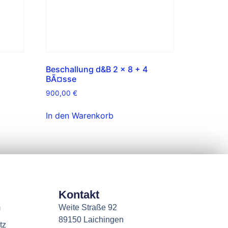
Beschallung d&B 2 x 8 + 4
BÃ¤sse
900,00
€
In den Warenkorb
Kontakt
m
Weite Straße 92
89150 Laichingen
tz