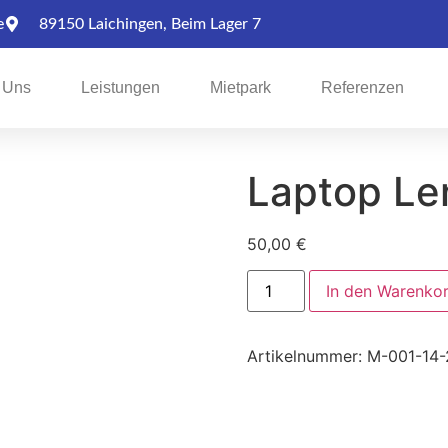
e
89150 Laichingen, Beim Lager 7
 Uns
Leistungen
Mietpark
Referenzen
Laptop Le
50,00
€
In den Warenko
Artikelnummer:
M-001-14-