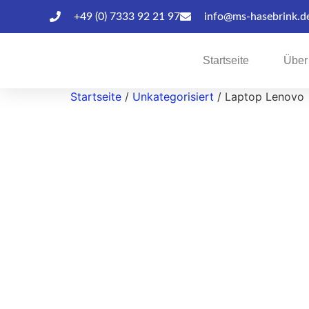
+49 (0) 7333 92 21 97
info@ms-hasebrink.d
Startseite
Über
Startseite
/
Unkategorisiert
/ Laptop Lenovo