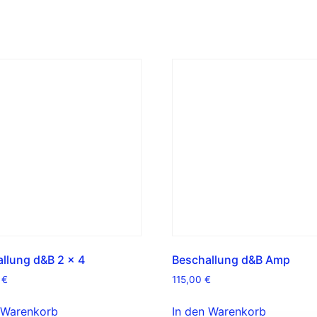
llung d&B 2 x 4
Beschallung d&B Amp
0
€
115,00
€
 Warenkorb
In den Warenkorb