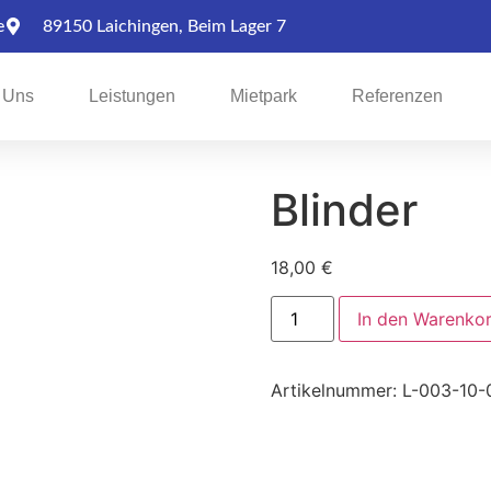
e
89150 Laichingen, Beim Lager 7
 Uns
Leistungen
Mietpark
Referenzen
Blinder
18,00
€
In den Warenko
Artikelnummer:
L-003-10-