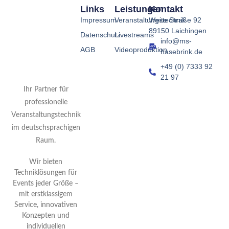
Links
Leistungen
Kontakt
Impressum
Veranstaltungstechnik
Weite Straße 92
89150 Laichingen
Datenschutz
Livestreams
info@ms-
AGB
Videoproduktion
hasebrink.de
+49 (0) 7333 92
21 97
Ihr Partner für
professionelle
Veranstaltungstechnik
im deutschsprachigen
Raum.
Wir bieten
Techniklösungen für
Events jeder Größe –
mit erstklassigem
Service, innovativen
Konzepten und
individuellen